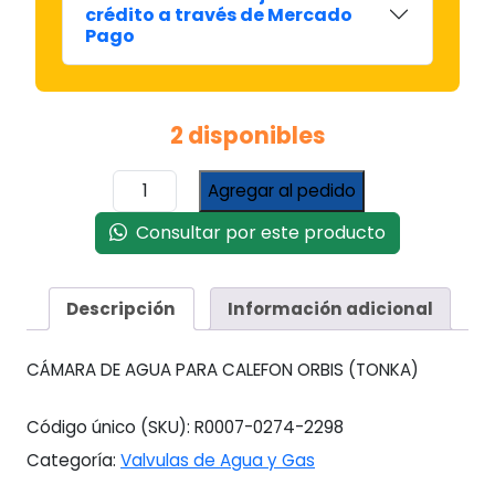
crédito a través de Mercado
Pago
2 disponibles
Camara
Agregar al pedido
/
Valvula
Consultar por este producto
De
Agua
Para
Descripción
Información adicional
Calefon
Orbis
CÁMARA DE AGUA PARA CALEFON ORBIS (TONKA)
/
Tonka
Legitimo
Código único (SKU):
R0007-0274-2298
cantidad
Categoría:
Valvulas de Agua y Gas