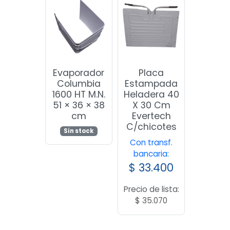
Evaporador
Placa
Columbia
Estampada
1600 HT M.N.
Heladera 40
51 × 36 × 38
X 30 Cm
cm
Evertech
C/chicotes
Sin stock
Con transf.
bancaria:
$
33.400
Precio de lista:
$
35.070