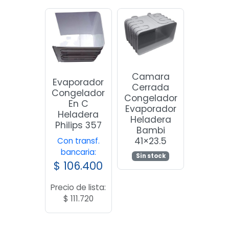
Camara
Evaporador
Cerrada
Congelador
Congelador
En C
Evaporador
Heladera
Heladera
Philips 357
Bambi
41×23.5
Con transf.
bancaria:
Sin stock
$
106.400
Precio de lista:
$
111.720