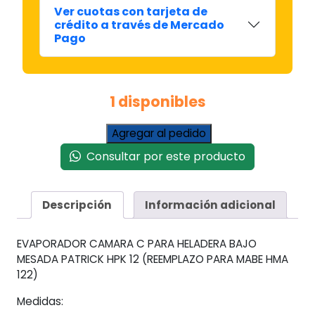
Ver cuotas con tarjeta de
crédito a través de Mercado
Pago
1 disponibles
Camara
Agregar al pedido
C
Consultar por este producto
Congelador
Heladera
Patrick
Descripción
Información adicional
Mabe
Hpk
12
EVAPORADOR CAMARA C PARA HELADERA BAJO
/
MESADA PATRICK HPK 12 (REEMPLAZO PARA MABE HMA
Hma
122)
122
cantidad
Medidas: