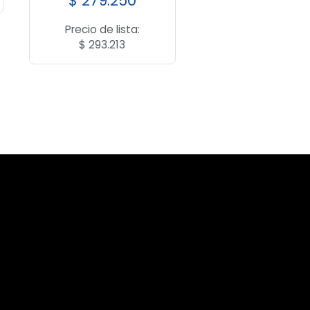
$
279.250
Precio de lista:
$
293.213