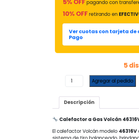
5% OFF
pagando con transfere
10% OFF
retirando en
EFECTIV
Ver cuotas con tarjeta de
Pago
5 di
Calefactor
Agregar al pedido
a
Gas
Volcán
Descripción
5700
KCal
Tiro
Calefactor a Gas Volcán 46316V
Balanceado
El calefactor Volcán modelo
46316V
46316V
sistema de tiro balanceado, brindand