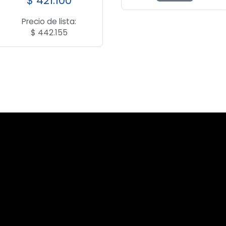
$
421.100
Precio de lista:
$
442.155