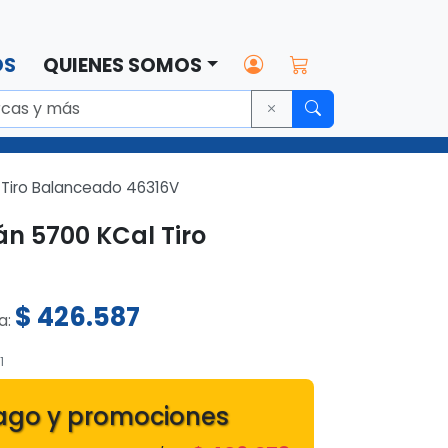
OS
QUIENES SOMOS
 Tiro Balanceado 46316V
án 5700 KCal Tiro
$
426.587
ta:
1
ago y promociones