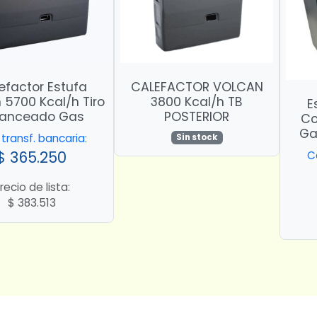
efactor Estufa
CALEFACTOR VOLCAN
 5700 Kcal/h Tiro
3800 Kcal/h TB
E
lanceado Gas
POSTERIOR
Co
Ga
transf. bancaria:
Sin stock
$
365.250
C
recio de lista:
$
383.513