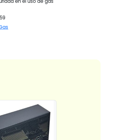
ridad en el uso de gas
59
 Gas