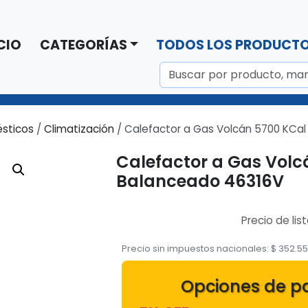
CIO
CATEGORÍAS
TODOS LOS PRODUCT
sticos
/
Climatización
/ Calefactor a Gas Volcán 5700 KCal
Calefactor a Gas Volc
Balanceado 46316V
Precio de lis
Precio sin impuestos nacionales:
$
352.55
Opciones de p