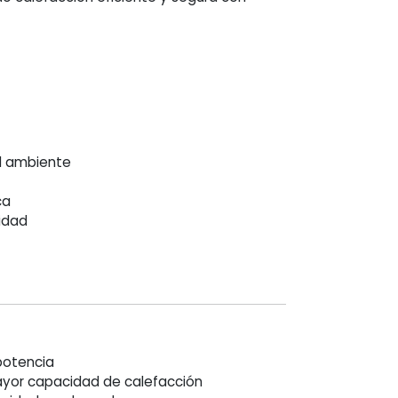
l ambiente
ca
idad
potencia
yor capacidad de calefacción