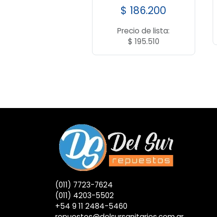
$
186.200
Precio de lista:
$
195.510
(011) 7723-7624
(011) 4203-5502
+54 9 11 2484-5460
repuestos@delsursanitarios.com.ar