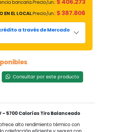
$
406.273
ncia bancaria.
Precio/un.:
$
387.806
O EN EL LOCAL
.
Precio/un.:
 crédito a través de Mercado
sponibles
Consultar por este producto
 – 5700 Calorías Tiro Balanceado
ofrece alto rendimiento térmico con
o calefacción eficiente y segura con