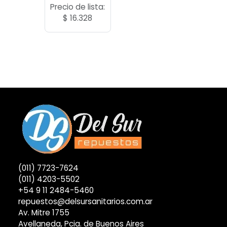
Precio de lista:
$
16.328
(011) 7723-7624
(011) 4203-5502
+54 9 11 2484-5460
repuestos@delsursanitarios.com.ar
Av. Mitre 1755
Avellaneda, Pcia. de Buenos Aires