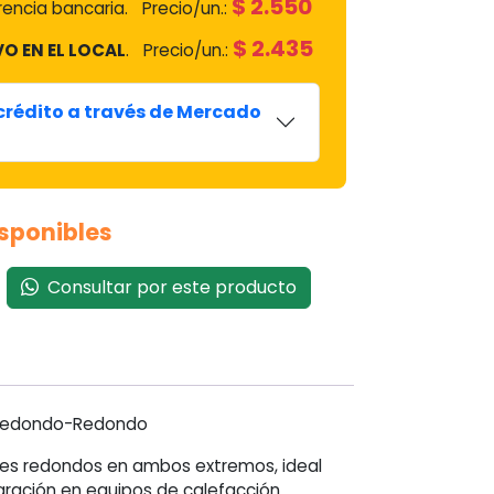
$
2.550
encia bancaria.
Precio/un.:
$
2.435
VO EN EL LOCAL
.
Precio/un.:
 crédito a través de Mercado
isponibles
Consultar por este producto
 Redondo-Redondo
ales redondos en ambos extremos, ideal
ración en equipos de calefacción.