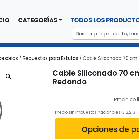
CIO
CATEGORÍAS
TODOS LOS PRODUCT
cesorios
/
Repuestos para Estufas
/ Cable Siliconado 70 c
Cable Siliconado 70 
Redondo
Precio de l
Precio sin impuestos nacionales:
$
2.213
Opciones de p