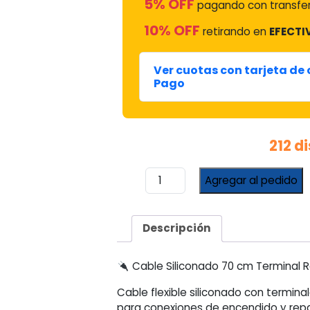
5% OFF
pagando con transfer
10% OFF
retirando en
EFECTI
Ver cuotas con tarjeta de
Pago
212 d
Cable
Agregar al pedido
Siliconado
70
cm
Descripción
Terminal
Redondo-
Redondo
Cable Siliconado 70 cm Terminal
cantidad
Cable flexible siliconado con termin
para conexiones de encendido y repa