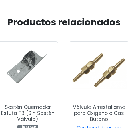
Productos relacionados
Sostén Quemador
Válvula Arrestallama
Estufa TB (Sin Sostén
para Oxígeno o Gas
Válvula)
Butano
Con transf. bancaria:
Sin stock