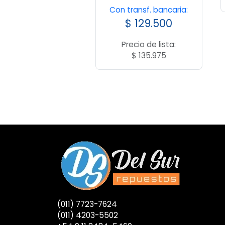
Con transf. bancaria:
$
129.500
Precio de lista:
$
135.975
(011) 7723-7624
(011) 4203-5502