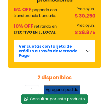
5% OFF
Precio/un.:
pagando con
$
30.250
transferencia bancaria.
10% OFF
Precio/un.:
retirando en
$
28.875
EFECTIVO EN EL LOCAL
.
Ver cuotas con tarjeta de
crédito a través de Mercado
Pago
2 disponibles
Burlete
Agregar al pedido
/
Junta
Consultar por este producto
de
Frente