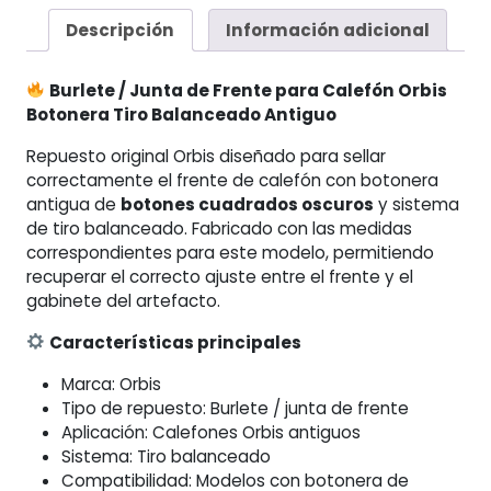
para
Descripción
Información adicional
Calefón
Orbis
Burlete / Junta de Frente para Calefón Orbis
Botonera
Botonera Tiro Balanceado Antiguo
Tiro
Balanceado
Repuesto original Orbis diseñado para sellar
Antiguo
correctamente el frente de calefón con botonera
cantidad
antigua de
botones cuadrados oscuros
y sistema
de tiro balanceado. Fabricado con las medidas
correspondientes para este modelo, permitiendo
recuperar el correcto ajuste entre el frente y el
gabinete del artefacto.
Características principales
Marca: Orbis
Tipo de repuesto: Burlete / junta de frente
Aplicación: Calefones Orbis antiguos
Sistema: Tiro balanceado
Compatibilidad: Modelos con botonera de