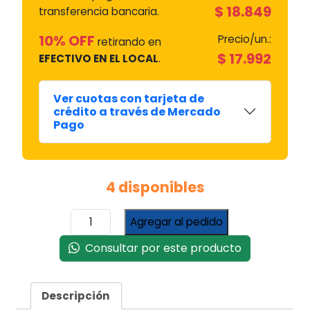
$
18.849
transferencia bancaria.
10% OFF
Precio/un.:
retirando en
$
17.992
EFECTIVO EN EL LOCAL
.
Ver cuotas con tarjeta de
crédito a través de Mercado
Pago
4 disponibles
Brida
Agregar al pedido
Longvie
Vástago
Consultar por este producto
Válvula
VAP
M/Nvo
Descripción
Leg