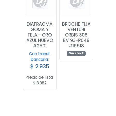
DIAFRAGMA
BROCHE FIJA
GOMA Y
VENTURI
TELA.- ORO
ORBIS 306
AZUL NUEVO
BV 93-R049
#2501
#16518
Con transf.
Sin stock
bancaria:
$
2.935
Precio de lista:
$
3.082