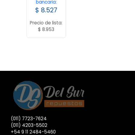
bancaria:
$
8.527
Precio de lista:
$
8.953
(011) 7723-7624
(011) 4203-5502
+54 9 11 2484-5460