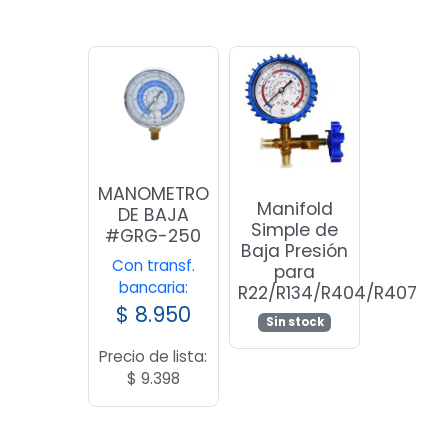
MANOMETRO
Manifold
DE BAJA
Simple de
#GRG-250
Baja Presión
Con transf.
para
bancaria:
R22/R134/R404/R407
$
8.950
Sin stock
Precio de lista:
$
9.398