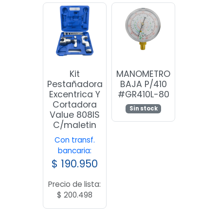
Kit
MANOMETRO
Pestañadora
BAJA P/410
Excentrica Y
#GR410L-80
Cortadora
Sin stock
Value 808IS
C/maletin
Con transf.
bancaria:
$
190.950
Precio de lista:
$
200.498