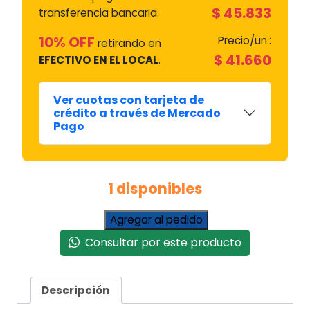
$
45.833
transferencia bancaria.
10% OFF
Precio/un.:
retirando en
$
41.660
EFECTIVO EN EL LOCAL
.
Ver cuotas con tarjeta de
crédito a través de Mercado
Pago
1 disponibles
Blocapuerta
Agregar al pedido
Original
Consultar por este producto
Lg
(grande)
F1405rdt/f2004
Descripción
#315801
cantidad