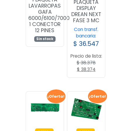
PLAQUETA
LAVARROPAS
DISPLAY
GAFA
DREAN NEXT
6000/6100/7000
FASE 3 MC
1 CONECTOR
Con transf.
12 PINES
bancaria:
Sin stock
$
36.547
Precio de lista:
$
38.378
El
El
$
38.374
precio
precio
original
actual
era:
es:
$ 38.378.
$ 38.374.
¡Oferta!
¡Oferta!