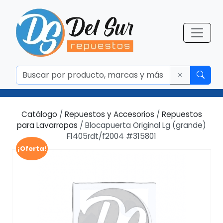
Catálogo
/
Repuestos y Accesorios
/
Repuestos
para Lavarropas
/ Blocapuerta Original Lg (grande)
F1405rdt/f2004 #315801
¡Oferta!