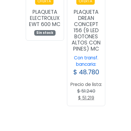
OFERTA
OFERTA
PLAQUETA
PLAQUETA
ELECTROLUX
DREAN
EWT 600 MC
CONCEPT
156 (9 LED
Sin stock
BOTONES
ALTOS CON
PINES) MC
Con transf.
bancaria:
$
48.780
Precio de lista:
$
51.240
El
El
$
51.219
precio
precio
original
actual
era:
es:
$ 51.240.
$ 51.219.