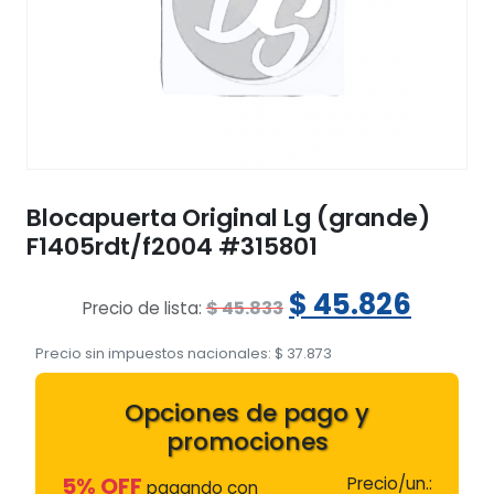
Blocapuerta Original Lg (grande)
F1405rdt/f2004 #315801
El
El
$
45.826
$
45.833
Precio de lista:
precio
preci
Precio sin impuestos nacionales:
$
37.873
original
actua
Opciones de pago y
era:
es:
promociones
$ 45.833.
$ 45.
5% OFF
Precio/un.:
pagando con