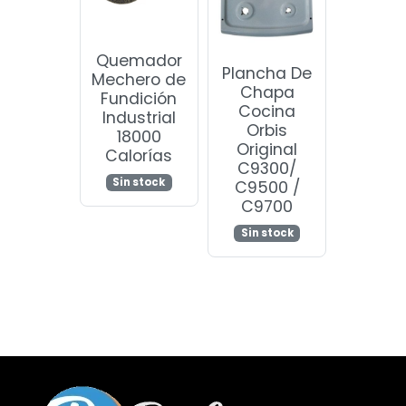
Quemador
Plancha De
Mechero de
Chapa
Fundición
Cocina
Industrial
Orbis
18000
Original
Calorías
C9300/
Sin stock
C9500 /
C9700
Sin stock