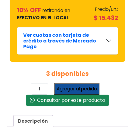
10% OFF
Precio/un.:
retirando en
$
15.432
EFECTIVO EN EL LOCAL
.
Ver cuotas con tarjeta de
crédito a través de Mercado
Pago
3 disponibles
Base
Agregar al pedido
Escorial
30HET-
Consultar por este producto
5
cantidad
Descripción