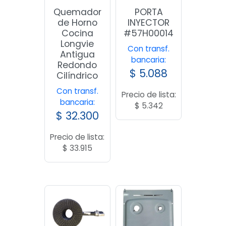
Quemador
PORTA
de Horno
INYECTOR
Cocina
#57H00014
Longvie
Con transf.
Antigua
bancaria:
Redondo
$
5.088
Cilíndrico
Con transf.
Precio de lista:
bancaria:
$
5.342
$
32.300
Precio de lista:
$
33.915