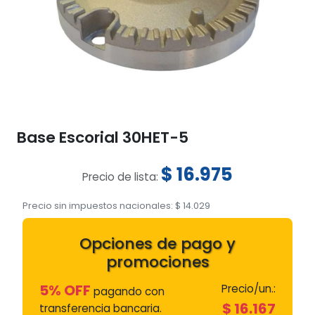
Base Escorial 30HET-5
$
16.975
Precio de lista:
Precio sin impuestos nacionales:
$
14.029
Opciones de pago y
promociones
5% OFF
Precio/un.:
pagando con
$
16.167
transferencia bancaria.