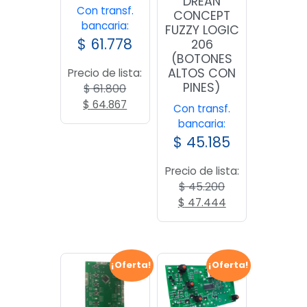
DREAN
Con transf.
CONCEPT
bancaria:
FUZZY LOGIC
$
61.778
206
(BOTONES
ALTOS CON
Precio de lista:
PINES)
$
61.800
El
El
$
64.867
Con transf.
precio
precio
bancaria:
original
actual
$
45.185
era:
es:
$ 61.800.
$ 64.867.
Precio de lista:
$
45.200
El
El
$
47.444
precio
precio
original
actual
era:
es:
$ 45.200.
$ 47.444.
¡Oferta!
¡Oferta!