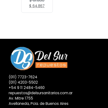
$
61.800
original
actual
El
El
$
64.867
era:
es:
precio
precio
$ 47.700.
$ 50.050.
original
actual
era:
es:
$ 61.800.
$ 64.867.
(011) 7723-7624
(011) 4203-5502
+54 9 11 2484-5460
repuestos@delsursanitarios.com.ar
Av. Mitre 1755
Avellaneda, Pcia. de Buenos Aires