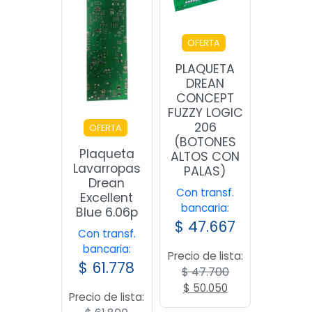
OFERTA
PLAQUETA
DREAN
CONCEPT
FUZZY LOGIC
206
OFERTA
(BOTONES
Plaqueta
ALTOS CON
Lavarropas
PALAS)
Drean
Con transf.
Excellent
bancaria:
Blue 6.06p
$
47.667
Con transf.
bancaria:
Precio de lista:
$
61.778
$
47.700
El
El
$
50.050
Precio de lista:
precio
precio