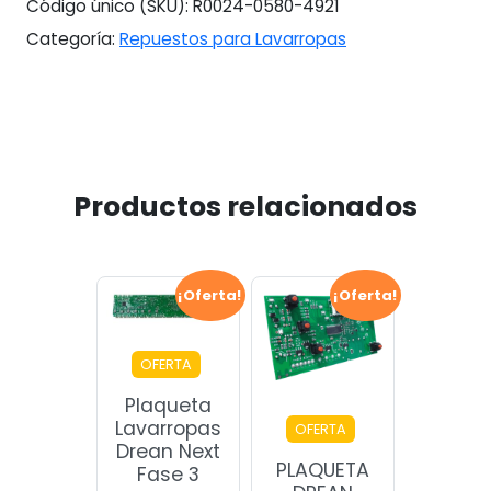
Código único (SKU):
R0024-0580-4921
Categoría:
Repuestos para Lavarropas
Productos relacionados
¡Oferta!
¡Oferta!
OFERTA
Plaqueta
Lavarropas
OFERTA
Drean Next
PLAQUETA
Fase 3