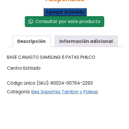
Base
Agregar al pedido
Canasto
Consultar por este producto
Lavarropas
Samsung
-
Descripción
Información adicional
Philco
6
Patas
BASE CANASTO SAMSUNG 6 PATAS PHILCO
cantidad
Centro Estriado
Código único (SKU):
R0024-00764-2293
Categoría:
Ejes Soportes Tambor y Poleas