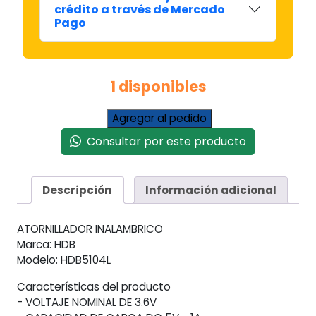
crédito a través de Mercado
Pago
1 disponibles
Atornillador
Agregar al pedido
Destornillador
Consultar por este producto
Usb
Inalambrico
Litio
Descripción
Información adicional
3.6v
cantidad
ATORNILLADOR INALAMBRICO
Marca: HDB
Modelo: HDB5104L
Características del producto
- VOLTAJE NOMINAL DE 3.6V