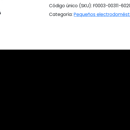
Código único (SKU):
F0003-00311-602
Categoría:
Pequeños electrodomést