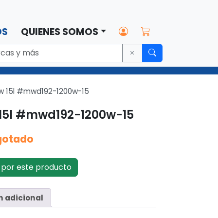
OS
QUIENES SOMOS
00w 15l #mwd192-1200w-15
 15l #mwd192-1200w-15
gotado
por este producto
n adicional