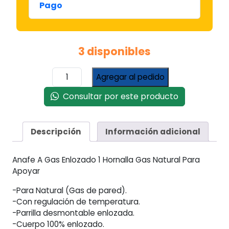
Pago
3 disponibles
Anafe
Agregar al pedido
A
Gas
Consultar por este producto
Enlozado
1
Hornalla
Descripción
Información adicional
Gas
Natural
Anafe A Gas Enlozado 1 Hornalla Gas Natural Para
Para
Apoyar
Apoyar
Negro
-Para Natural (Gas de pared).
cantidad
-Con regulación de temperatura.
-Parrilla desmontable enlozada.
-Cuerpo 100% enlozado.