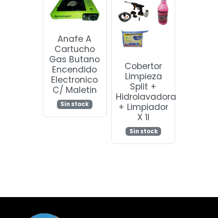
Anafe A
Cartucho
Gas Butano
Cobertor
Encendido
Limpieza
Electronico
Split +
C/ Maletin
Hidrolavadora
Sin stock
+ Limpiador
X 1l
Sin stock