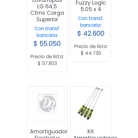
Fuzzy Logic
LG 64,5
5.05 x 4
Ctms Carga
Con transf.
Superior
bancaria:
Con transf.
$
42.600
bancaria:
$
55.050
Precio de lista:
$
44.730
Precio de lista:
$
57.803
Amortiguador
Kit