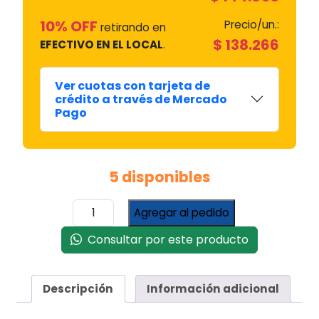
10% OFF
Precio/un.:
retirando en
$
138.266
EFECTIVO EN EL LOCAL
.
Ver cuotas con tarjeta de
crédito a través de Mercado
Pago
5 disponibles
Amoladora
Agregar al pedido
Inalambrica
Recargable
Consultar por este producto
20
V
Versa
Descripción
Información adicional
Naranja
50/60