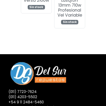
Versa 2100w
Lusqtoff
13mm 710w
Sin stock
Profesional
Vel Variable
Sin stock
(011) 7723-7624
(011) 4203-5502
+54 9 11 2484-5460