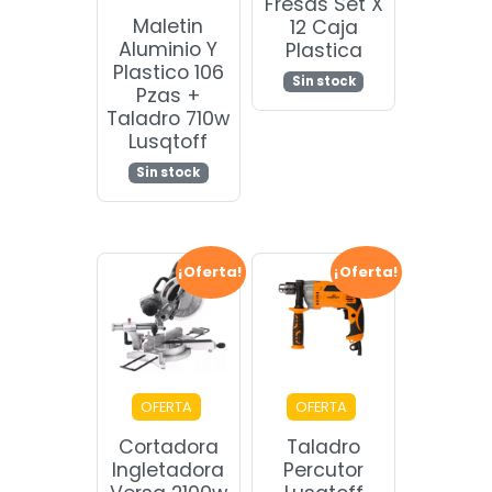
Fresas Set X
Maletin
12 Caja
Aluminio Y
Plastica
Plastico 106
Sin stock
Pzas +
Taladro 710w
Lusqtoff
Sin stock
¡Oferta!
¡Oferta!
OFERTA
OFERTA
Cortadora
Taladro
Ingletadora
Percutor