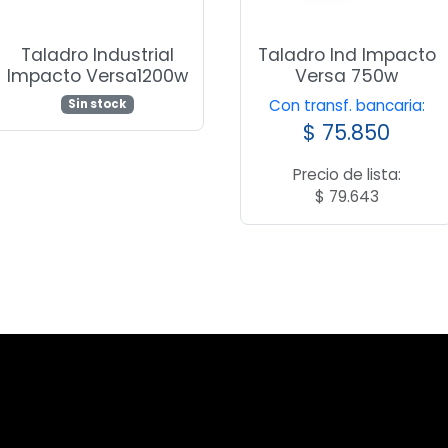
Taladro Industrial
Taladro Ind Impacto
Impacto Versa1200w
Versa 750w
Con transf. bancaria:
Sin stock
$
75.850
Precio de lista:
$
79.643