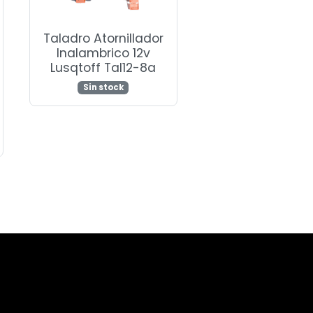
Taladro Atornillador
Inalambrico 12v
Lusqtoff Tal12-8a
Sin stock