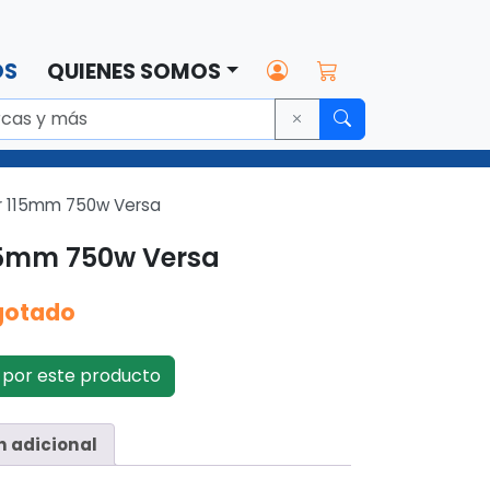
OS
QUIENES SOMOS
r 115mm 750w Versa
15mm 750w Versa
gotado
por este producto
n adicional