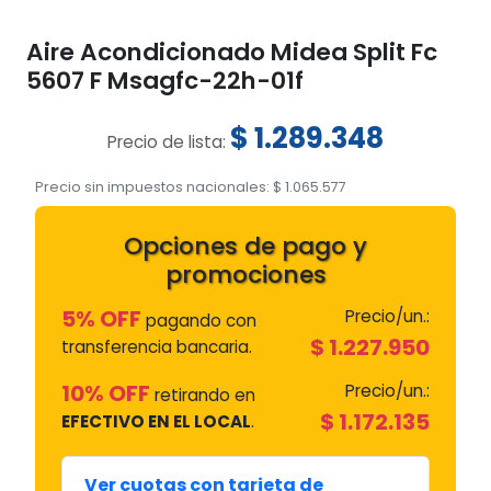
Aire Acondicionado Midea Split Fc
5607 F Msagfc-22h-01f
$
1.289.348
Precio de lista:
Precio sin impuestos nacionales:
$
1.065.577
Opciones de pago y
promociones
5% OFF
Precio/un.:
pagando con
$
1.227.950
transferencia bancaria.
10% OFF
Precio/un.:
retirando en
$
1.172.135
EFECTIVO EN EL LOCAL
.
Ver cuotas con tarjeta de