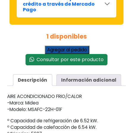
crédito a través de Mercado
Pago
1 disponibles
Aire
Agregar al pedido
Acondicionado
Consultar por este producto
Midea
Split
Fc
Descripción
Información adicional
5607
F
Msagfc-
AIRE ACONDICIONADO FRIO/CALOR
22h-
-Marca: Midea
01f
-Modelo: MSAFC-22H-01F
cantidad
º Capacidad de refrigeración de 6.52 kW.
º Capacidad de calefacción de 6.54 kW.